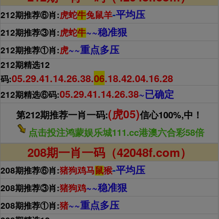
龙
七肖
-
平均压
羊猪蛇牛猴鼠
212期推荐⑥肖:
虎蛇
牛
兔鼠羊
龙
~~稳准狠
212期推荐③肖:
九肖
羊猪蛇牛猴鼠
虎蛇
牛
兔狗
~~重点多压
149期
一肖一码
开奖【42048f.com】中奖
212期推荐①肖:
虎
投注鸿蒙娱乐城111.cc港澳六合彩58倍
212期精选12
148期澳门码神一肖一码大公开
05.29.41.14.26.38.
06
.18.42.04.16.28
码:
05.29.41.14.26.38
羊
~已确定
212期精选⑥码:
五肖
牛猴鸡
狗
羊
(虎05
)
七肖
第212期推荐一肖一码:
牛猴鸡
狗龙鼠
信心100%,中！
羊
九肖
点击投注鸿蒙娱乐城111.cc港澳六合彩58倍
牛猴鸡
狗龙鼠蛇虎
148期
一肖一码
开奖【42048f.com】中奖
208期一肖一码（42048f.com）
投注鸿蒙娱乐城111.cc港澳六合彩58倍
-
平均压
208期推荐⑥肖:
猪狗鸡马
鼠
猴
147期澳门码神一肖一码大公开
~~稳准狠
208期推荐③肖:
猪狗鸡
马
七肖
鸡鼠兔牛羊
龙
~~重点多压
208期推荐①肖:
猪
马
九肖
鸡鼠兔牛羊
龙蛇虎