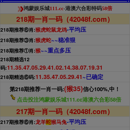
157期
一肖一码
开奖【42048f.com】中奖
投注鸿蒙娱乐城111.cc港澳六合彩58倍
鸿蒙娱乐城
111.cc
-港澳六合彩特码
58倍
218期一肖一码（42048f.com）
156期澳门码神一肖一码大公开
马
-
平均压
九肖
218期推荐⑥肖:
虎牛鼠蛇猴狗兔
羊
猴虎蛇鼠龙鸡
156期
一肖一码
开奖【42048f.com】中奖
~~稳准狠
218期推荐③肖:
猴虎蛇
投注鸿蒙娱乐城111.cc港澳六合彩58倍
~~重点多压
218期推荐①肖:
猴
155期澳门码神一肖一码大公开
218期精选12
07
11.35.47.05.29.41.02.14.38.07.19.31
04.16.28.
.31.43.06
码:
特码
18.30.13.25.49.12.36.48
11.35.47.05.29.41
~已确定
218期精选⑥码:
鼠
三肖
兔
牛
(猴35
)
第218期推荐一肖一码:
信心100%,中！
鼠
五肖
兔
牛马羊
点击投注鸿蒙娱乐城111.cc港澳六合彩58倍
鼠
七肖
兔
牛马羊猴龙
217期一肖一码（42048f.com）
鼠
九肖
兔
牛马羊猴龙狗蛇
-
平均压
217期推荐⑥肖:
龙羊
蛇
猴马兔
155期
一肖一码
开奖【42048f.com】中奖