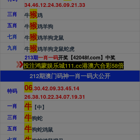
34.46.12.24.36.09.21.33
猴
三肖
牛
鸡
猴
五肖
牛
鸡羊狗
猴
七肖
牛
鸡羊狗龙鼠
猴
九肖
牛
鸡羊狗龙鼠蛇虎
213期
一肖一码
开奖【42048f.com】中奖
投注鸿蒙娱乐城111.cc港澳六合彩58倍
212期澳门码神一肖一码大公开
06
.30.42.09.33.45.14
特码
26.38.10.22.34.07.19.31
牛
一肖
【中】
牛
三肖
狗蛇
牛
五肖
狗蛇鸡鼠
牛
七肖