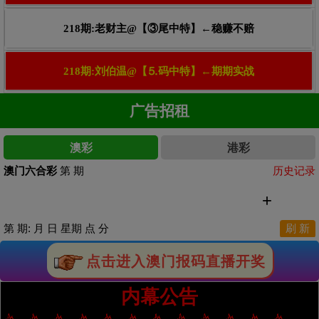
龙
兔蛇
马鸡虎羊
龙
九肖
兔蛇
马鸡虎羊狗猪
218期:老财主@【③尾中特】←稳赚不赔
200期
一肖一码
开奖【42048f.com】中奖
投注鸿蒙娱乐城111.cc港澳六合彩58倍
218期:刘伯温@【⒌码中特】←期期实战
198期澳门码神一肖一码大公开
广告招租
25.37.49.09.21.33.12
特码
07
36.48.04.16.28.
.31.43
澳彩
港彩
鼠
五肖
马狗羊兔
鼠
七肖
马狗羊兔
蛇牛
鼠
九肖
马狗羊兔
蛇牛虎龙
198期
一肖一码
开奖【42048f.com】中奖
投注鸿蒙娱乐城111.cc港澳六合彩58倍
点击进入澳门报码直播开奖
196期澳门码神一肖一码大公开
内幕公告
龙
七肖
鼠牛虎猴兔马