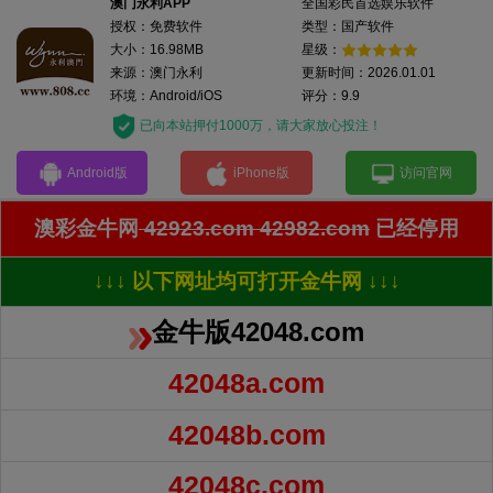
澳门永利APP
全国彩民首选娱乐软件
授权：免费软件
类型：国产软件
208期澳门码神一肖一码大公开
大小：16.98MB
星级：
鼠
七肖
来源：澳门永利
更新时间：2026.01.01
牛狗马蛇龙猴
环境：Android/iOS
评分：9.9
鼠
九肖
牛狗马蛇龙猴
虎兔
已向本站押付1000万，请大家放心投注！
208期
一肖一码
开奖【42048f.com】中奖
投注鸿蒙娱乐城111.cc港澳六合彩58倍
Android版
iPhone版
访问官网
207期澳门码神一肖一码大公开
澳彩金牛网
42923.com 42982.com
已经停用
31
07.
.43.03.15.27.13
特码
↓↓↓ 以下网址均可打开金牛网 ↓↓↓
37.49.06.30.42.12.24.36
鼠
一肖
【中】
金牛版42048.com
鼠
三肖
龙马
42048a.com
鼠
五肖
龙马牛羊
42048b.com
鼠
七肖
龙马牛羊猴狗
鼠
九肖
龙马牛羊猴狗鸡虎
42048c.com