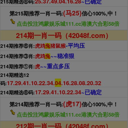
25.37.49.04.16.28
~已确定
215期精选⑥码:
鼠
五肖
虎
龙鸡兔
(马25
)
第215期推荐一肖一码:
信心100%,中！
鼠
七肖
虎
龙鸡兔猴蛇
点击投注鸿蒙娱乐城111.cc港澳六合彩58倍
鼠
九肖
虎
龙鸡兔猴蛇羊狗
214期一肖一码（42048f.com）
151期
一肖一码
开奖【42048f.com】中奖
投注鸿蒙娱乐城111.cc港澳六合彩58倍
-
平均压
214期推荐⑥肖:
虎鸡
兔
猪鼠猴
150期澳门码神一肖一码大公开
~~稳准狠
214期推荐③肖:
虎鸡
兔
07.19.31.11.23.47.04
特码
~~重点多压
214期推荐①肖:
09
虎
16.28.03.15.28.
.33.45
214期精选12
狗
五肖
鼠猴兔龙
17.29.41.10.22.34.
04
.16.28.08.20.32
码:
狗
七肖
鼠猴兔龙
马猪
17.29.41.10.22.34
~已确定
214期精选⑥码:
狗
九肖
鼠猴兔龙
马猪羊牛
(虎17
)
第214期推荐一肖一码:
信心100%,中！
150期
一肖一码
开奖【42048f.com】中奖
点击投注鸿蒙娱乐城111.cc港澳六合彩58倍
投注鸿蒙娱乐城111.cc港澳六合彩58倍
149期澳门码神一肖一码大公开
212期一肖一码（42048f.com）