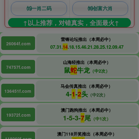
14.29.41.08.20.32.02
⒂一肖二码
⒃创富六肖
特码
03
14.26.10.22.34.
.15.27
↑以上推荐，对错真实，全面最火↑
龙
五肖
虎猪蛇鸡
龙
七肖
雷锋论坛推出（本周必中）
虎猪蛇鸡
鼠马
26064f.com
07.31.
14
.18.15.46.21.28.25.12.09.47
龙
九肖
虎猪蛇鸡
鼠马猴兔
165期
一肖一码
开奖【42048f.com】中奖
山海经推出（本周必中）
投注鸿蒙娱乐城111.cc港澳六合彩58倍
74757f.com
鼠
蛇
牛龙
（中2次）
164期澳门码神一肖一码大公开
马会传真推出（本周必中）
12.36.48.10.22.34.01
136451f.com
4-
1
-
2
头
特码
（中2次）
21
13.25.05.17.41.
.33.45
狗
五肖
羊鸡马虎
澳门跑狗推出（本周必中）
19372f.com
1-5-3-
7
尾
狗
七肖
（中1次）
羊鸡马虎
猴鼠
狗
九肖
羊鸡马虎
猴鼠龙猪
澳门118开奖推出（本周必中）
118060f.com