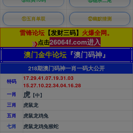
⑩稳杀二尾
⑪五肖单双
⑫幽默猜测
雷锋论坛
【发财三码】
火爆全网。
26064f.com进入
点击
澳门金牛论坛
『澳门码神』
218期澳门码神一肖一码大公开
17.29.41.07.19.31.03
特码
15.27.10.22.34.04.16.28
虎
一肖
【中】
三肖
虎鼠龙
五肖
虎鼠龙鸡兔
七肖
虎鼠龙鸡兔猴蛇