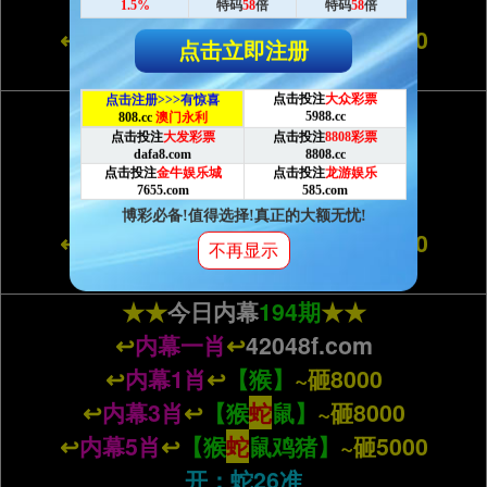
↩
内幕3肖
↩
【
羊
鼠
牛
】
~砸8000
181期澳门码神一肖一码大公开
↩
内幕5肖
↩
【
羊
鼠
牛兔猴
】
~砸5000
开：鼠07准
鼠
五肖
牛羊猴
鸡
★★
今日内幕
196期
★★
鼠
七肖
牛羊猴
鸡虎马
↩
内幕一肖
↩
42048f.com
↩
内幕1肖
↩
【
牛
】
~砸8000
鼠
九肖
牛羊猴
鸡虎马狗猪
↩
内幕3肖
↩
【
牛羊兔
】
~砸8000
181期
一肖一码
开奖【42048f.com】中奖
↩
内幕5肖
↩
【牛羊兔猪
龙
】
~砸5000
投注鸿蒙娱乐城111.cc港澳六合彩58倍
开：龙39准
180期澳门码神一肖一码大公开
★★
今日内幕
194期
★★
狗
九肖
↩
内幕一肖
↩
42048f.com
马蛇猪羊龙牛猴鼠
180期
一肖一码
开奖【42048f.com】中奖
↩
内幕1肖
↩
【
猴
】
~砸8000
投注鸿蒙娱乐城111.cc港澳六合彩58倍
↩
内幕3肖
↩
【
猴
蛇
鼠
】
~砸8000
179期澳门码神一肖一码大公开
↩
内幕5肖
↩
【猴
蛇
鼠鸡猪】
~砸5000
15
开：蛇26准
03.
.27.08.20.32.12