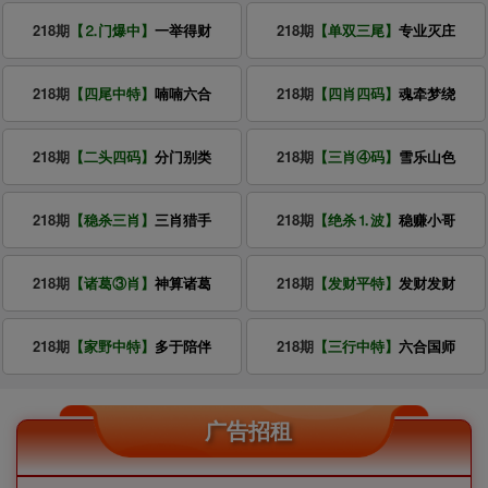
173期
一肖一码
开奖【42048f.com】中奖
218期
【⒉门爆中】
一举得财
218期
【单双三尾】
专业灭庄
投注鸿蒙娱乐城111.cc港澳六合彩58倍
171期澳门码神一肖一码大公开
218期
【四尾中特】
喃喃六合
218期
【四肖四码】
魂牵梦绕
28
16.
.40.10.22.34.06
特码
18.30.08.20.32.09.21.45
218期
【二头四码】
分门别类
218期
【三肖④码】
雪乐山色
兔
一肖
【中】
兔
218期
【稳杀三肖】
三肖猎手
218期
【绝杀⒈波】
稳赚小哥
三肖
鸡牛
兔
五肖
鸡牛猪狗
218期
【诸葛③肖】
神算诸葛
218期
【发财平特】
发财发财
兔
七肖
鸡牛猪狗羊马
兔
九肖
鸡牛猪狗羊马龙猴
218期
【家野中特】
多于陪伴
218期
【三行中特】
六合国师
171期
一肖一码
开奖【42048f.com】中奖
投注鸿蒙娱乐城111.cc港澳六合彩58倍
广告招租
170期澳门码神一肖一码大公开
龙
七肖
虎鸡羊狗马猴