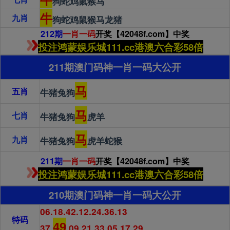
狗蛇鸡鼠猴马
牛
九肖
狗蛇鸡鼠猴马龙猪
212期
一肖一码
开奖【42048f.com】中奖
投注鸿蒙娱乐城111.cc港澳六合彩58倍
211期澳门码神一肖一码大公开
马
五肖
牛猪兔狗
马
七肖
牛猪兔狗
虎羊
马
九肖
牛猪兔狗
虎羊蛇猴
211期
一肖一码
开奖【42048f.com】中奖
投注鸿蒙娱乐城111.cc港澳六合彩58倍
210期澳门码神一肖一码大公开
06.18.42.12.24.36.13
特码
49
37.
.09.21.33.05.17.29