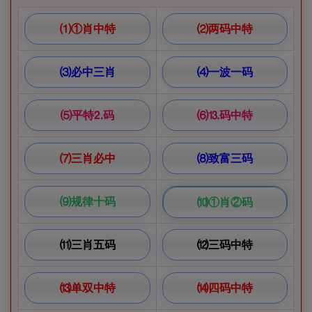
龙
九肖
虎鸡羊狗马猴
蛇鼠
⑴①肖中特
⑵两码中特
170期
一肖一码
开奖【42048f.com】中奖
投注鸿蒙娱乐城111.cc港澳六合彩58倍
⑶必中三肖
⑷一波一码
169期澳门码神一肖一码大公开
羊
五肖
虎狗马
猪
⑸平特2.码
⑹⒔码中特
羊
七肖
虎狗马
猪蛇龙
羊
九肖
⑺三肖必中
⑻致富三码
虎狗马
猪蛇龙兔猴
169期
一肖一码
开奖【42048f.com】中奖
投注鸿蒙娱乐城111.cc港澳六合彩58倍
⑼规律十码
⑽①肖②码
166期澳门码神一肖一码大公开
牛
⑾三肖五码
⑿三码中特
九肖
虎鸡猴蛇马羊兔
鼠
166期
一肖一码
开奖【42048f.com】中奖
投注鸿蒙娱乐城111.cc港澳六合彩58倍
⒀单双中特
⒁四码中特
165期澳门码神一肖一码大公开