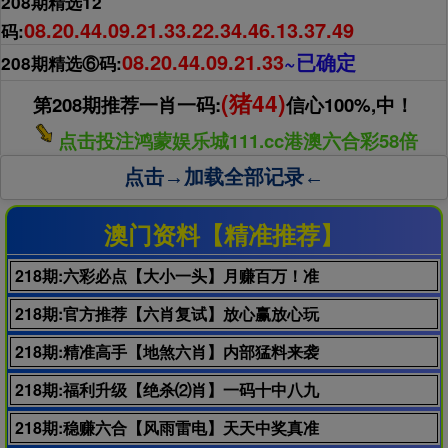
208期精选12
147期
一肖一码
开奖【42048f.com】中奖
08.20.44.09.21.33.22.34.46.13.37.49
码:
投注鸿蒙娱乐城111.cc港澳六合彩58倍
08.20.44.09.21.33
~已确定
208期精选⑥码:
146期澳门码神一肖一码大公开
(猪44
)
第208期推荐一肖一码:
信心100%,中！
42
06.18.
.12.24.36.13
特码
点击投注鸿蒙娱乐城111.cc港澳六合彩58倍
37.49.09.21.33.05.17.29
牛
一肖
【中】
206期一肖一码（42048f.com）
点击→加载全部记录←
牛
三肖
羊马
-
平均压
206期推荐⑥肖:
鼠马羊
猴
鸡虎
澳门资料【精准推荐】
牛
五肖
羊马狗虎
~~稳准狠
206期推荐③肖:
鼠马羊
牛
218期:六彩必点【大小一头】月赚百万！准
七肖
羊马狗虎猪鼠
~~重点多压
206期推荐①肖:
鼠
牛
218期:官方推荐【六肖复试】放心赢放心玩
九肖
羊马狗虎猪鼠鸡猴
206期精选12
07.19.31.13.37.49.12.36.48.11.23.35
146期
一肖一码
开奖【42048f.com】中奖
码:
218期:精准高手【地煞六肖】内部猛料来袭
投注鸿蒙娱乐城111.cc港澳六合彩58倍
07.19.31.13.37.49
~已确定
206期精选⑥码:
218期:福利升级【绝杀⑵肖】一码十中八九
(鼠07
)
第206期推荐一肖一码:
信心100%,中！
218期:稳赚六合【风雨雷电】天天中奖真准