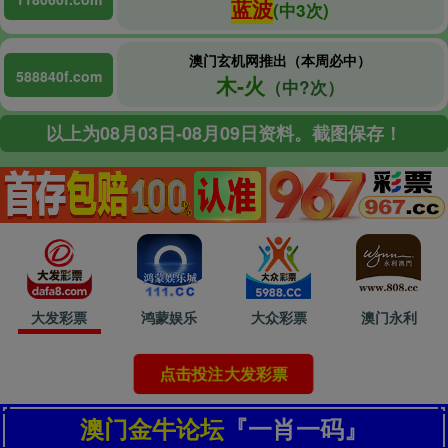
164期
一肖一码
开奖【42048f.com】中奖
蓝波
(中3次)
投注鸿蒙娱乐城111.cc港澳六合彩58倍
162期澳门码神一肖一码大公开
澳门玄机网推出（本周必中）
588840f.com
木-火
（中?次）
猪
九肖
虎兔鸡狗龙鼠蛇羊
162期
一肖一码
开奖【42048f.com】中奖
以上为08月03日-08月09日资料。截图保存！
投注鸿蒙娱乐城111.cc港澳六合彩58倍
158期澳门码神一肖一码大公开
兔
七肖
猴鼠猪马龙
鸡
兔
九肖
猴鼠猪马龙
鸡牛蛇
158期
一肖一码
开奖【42048f.com】中奖
投注鸿蒙娱乐城111.cc港澳六合彩58倍
大发彩票
鸿蒙娱乐
大众彩票
澳门永利
157期澳门码神一肖一码大公开
点击投注大发彩票
兔
七肖
猪马羊蛇牛
鸡
兔
九肖
猪马羊蛇牛
鸡鼠虎
澳门金牛论坛
『一肖一码』